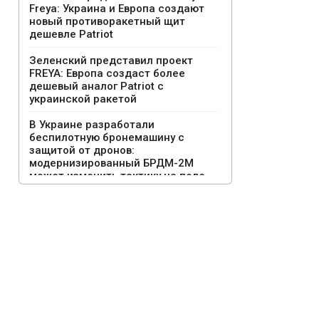
Freya: Украина и Европа создают
новый противоракетный щит
дешевле Patriot
Зеленский представил проект
FREYA: Европа создаст более
дешевый аналог Patriot с
украинской ракетой
В Украине разработали
беспилотную бронемашину с
защитой от дронов:
модернизированный БРДМ-2М
может изменить тактику на поле
боя