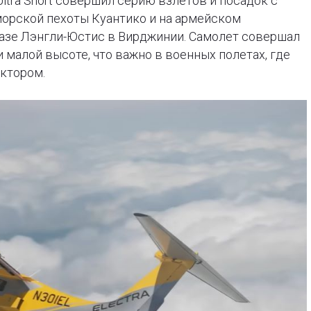
ltra Short совершил серию взлетов и посадок с
морской пехоты Куантико и на армейском
азе Лэнгли-Юстис в Вирджинии. Самолет совершал
 малой высоте, что важно в военных полетах, где
ктором.