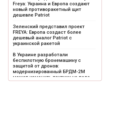
Freya: Украина и Европа создают
новый противоракетный щит
дешевле Patriot
Зеленский представил проект
FREYA: Европа создаст более
дешевый аналог Patriot с
украинской ракетой
В Украине разработали
беспилотную бронемашину с
защитой от дронов:
модернизированный БРДМ-2М
может изменить тактику на поле
боя