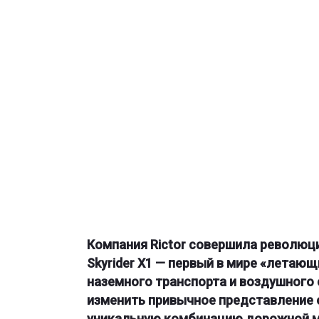
Компания Rictor совершила революц
Skyrider X1 — первый в мире «лета
наземного транспорта и воздушного
изменить привычное представление 
уникальную комбинацию дорожной м