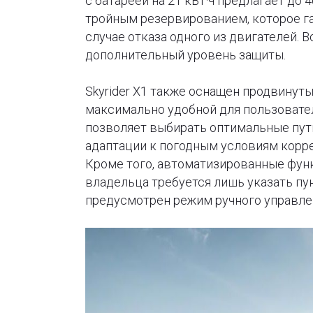
с батареей на 21 кВт·ч предлагает до
тройным резервированием, которое га
случае отказа одного из двигателей.
дополнительный уровень защиты.
Skyrider X1 также оснащен продвину
максимально удобной для пользовате
позволяет выбирать оптимальные пути
адаптации к погодным условиям корр
Кроме того, автоматизированные функ
владельца требуется лишь указать пун
предусмотрен режим ручного управле