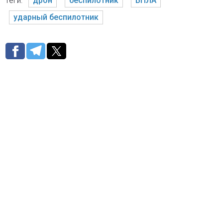
Теги:
дрон
беспилотник
БПЛА
ударный беспилотник