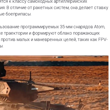
сится к классу самоходных артиллерийских
. В отличие от ракетных систем, она делает ставку
ые боеприпасы.
ьзование программируемых 35-мм снарядов Atom,
ке траектории и формируют облако поражающих
против малых и маневренных целей, таких как FPV-
ы.