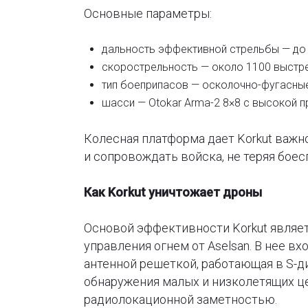
Основные параметры:
дальность эффективной стрельбы — до
скорострельность — около 1100 выстре
тип боеприпасов — осколочно-фугасны
шасси — Otokar Arma-2 8×8 с высокой 
Колесная платформа дает Korkut важн
и сопровождать войска, не теряя боес
Как Korkut уничтожает дроны
Основой эффективности Korkut являет
управления огнем от Aselsan. В нее в
антенной решеткой, работающая в S-ди
обнаружения малых и низколетящих ц
радиолокационной заметностью.