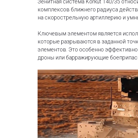
Зенитная система Korkut 140/35 отно
комплексов ближнего радиуса действия
на скорострельную артиллерию и умн
Ключевым элементом является испол
которые разрываются в заданной точ
элементов. Это особенно эффективно 
дроны или барражирующие боеприпас