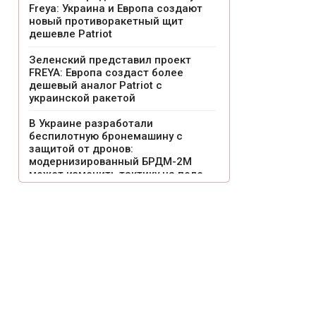
Freya: Украина и Европа создают
новый противоракетный щит
дешевле Patriot
Зеленский представил проект
FREYA: Европа создаст более
дешевый аналог Patriot с
украинской ракетой
В Украине разработали
беспилотную бронемашину с
защитой от дронов:
модернизированный БРДМ-2М
может изменить тактику на поле
боя