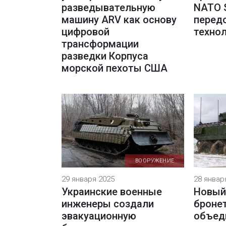
разведывательную
NATO 
машину ARV как основу
перед
цифровой
техно
трансформации
разведки Корпуса
морской пехоты США
ВООРУЖЕНИЕ
29 января 2025
28 январ
Украинские военные
Новый
инженеры создали
броне
эвакуационную
объед