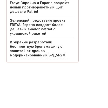
Freya: Украина и Европа создают
новый противоракетный щит
дешевле Patriot
Зеленский представил проект
FREYA: Европа создаст более
дешевый аналог Patriot с
украинской ракетой
В Украине разработали
беспилотную бронемашину с
защитой от дронов:
модернизированный БРДМ-2М
может изменить тактику на поле
боя