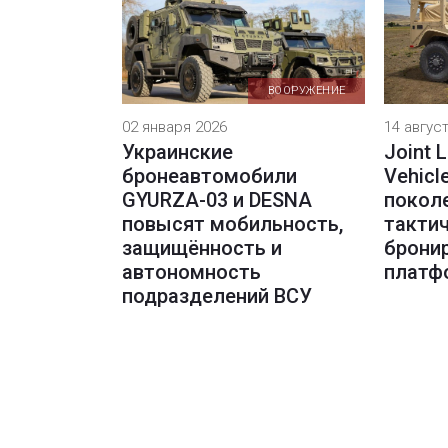
ВООРУЖЕНИЕ
02 января 2026
14 авгус
Украинские
Joint L
бронеавтомобили
Vehicl
GYURZA-03 и DESNA
покол
повысят мобильность,
такти
защищённость и
брони
автономность
платф
подразделений ВСУ