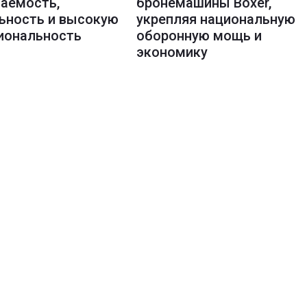
аемость,
бронемашины Boxer,
ьность и высокую
укрепляя национальную
иональность
оборонную мощь и
экономику