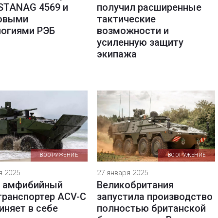
STANAG 4569 и
получил расширенные
овыми
тактические
логиями РЭБ
возможности и
усиленную защиту
экипажа
ВООРУЖЕНИЕ
ВООРУЖЕНИЕ
я 2025
27 января 2025
 амфибийный
Великобритания
транспортер ACV-C
запустила производство
иняет в себе
полностью британской