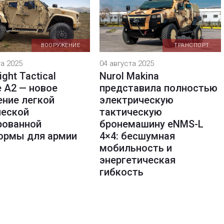
ВООРУЖЕНИЕ
ТРАНСПОРТ
та 2025
04 августа 2025
ight Tactical
Nurol Makina
e A2 — новое
представила полностью
ение легкой
электрическую
ческой
тактическую
рованной
бронемашину eNMS-L
ормы для армии
4×4: бесшумная
мобильность и
энергетическая
гибкость