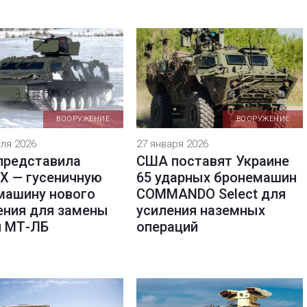
ВООРУЖЕНИЕ
ВООРУЖЕНИЕ
ля 2026
27 января 2026
 представила
США поставят Украине
X — гусеничную
65 ударных бронемашин
машину нового
COMMANDO Select для
ения для замены
усиления наземных
и МТ-ЛБ
операций