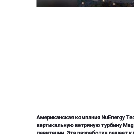
Американская компания
NuEnergy Te
вертикальную ветряную турбину
Mag
левитации. Эта разработка решает 