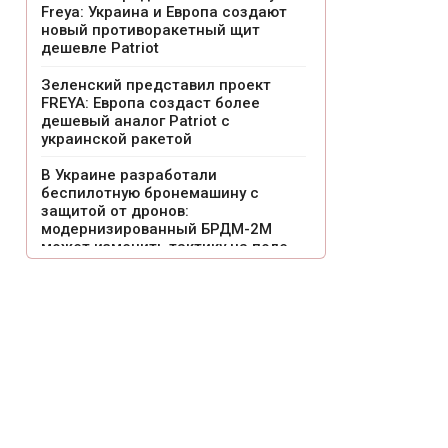
Freya: Украина и Европа создают
новый противоракетный щит
дешевле Patriot
Зеленский представил проект
FREYA: Европа создаст более
дешевый аналог Patriot с
украинской ракетой
В Украине разработали
беспилотную бронемашину с
защитой от дронов:
модернизированный БРДМ-2М
может изменить тактику на поле
боя