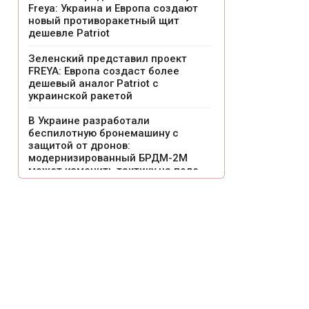
Freya: Украина и Европа создают
новый противоракетный щит
дешевле Patriot
Зеленский представил проект
FREYA: Европа создаст более
дешевый аналог Patriot с
украинской ракетой
В Украине разработали
беспилотную бронемашину с
защитой от дронов:
модернизированный БРДМ-2М
может изменить тактику на поле
боя