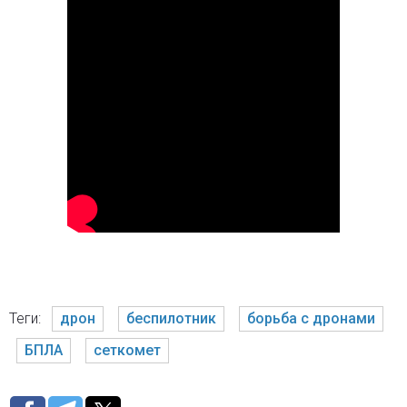
Теги:
дрон
беспилотник
борьба с дронами
БПЛА
сеткомет