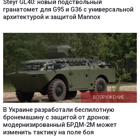
Steyr GL40: новый подствольный
гранатомет для G95 и G36 с универсальной
архитектурой и защитой Mannox
ВООРУЖЕНИЕ
В Украине разработали беспилотную
бронемашину с защитой от дронов:
модернизированный БРДМ-2М может
изменить тактику на поле боя