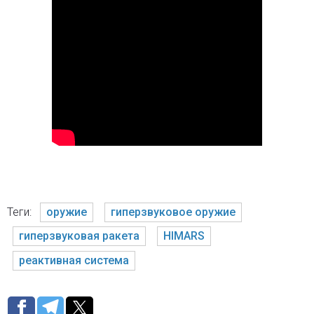
Теги:
оружие
гиперзвуковое оружие
гиперзвуковая ракета
HIMARS
реактивная система