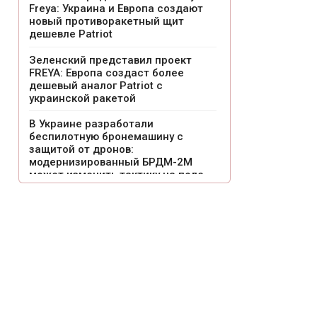
Freya: Украина и Европа создают
новый противоракетный щит
дешевле Patriot
Зеленский представил проект
FREYA: Европа создаст более
дешевый аналог Patriot с
украинской ракетой
В Украине разработали
беспилотную бронемашину с
защитой от дронов:
модернизированный БРДМ-2М
может изменить тактику на поле
боя