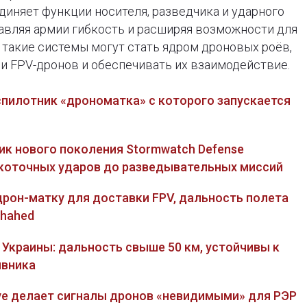
иняет функции носителя, разведчика и ударного
авляя армии гибкость и расширяя возможности для
 такие системы могут стать ядром дроновых роёв,
ми FPV-дронов и обеспечивать их взаимодействие.
спилотник «дрономатка» с которого запускается
ик нового поколения Stormwatch Defense
коточных ударов до разведывательных миссий
дрон-матку для доставки FPV, дальность полета
Shahed
Украины: дальность свыше 50 км, устойчивы к
ивника
ave делает сигналы дронов «невидимыми» для РЭР