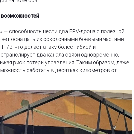
и на поле боя.
х возможностей
» — способность нести два FPV-дрона с полезной
воляет оснащать их осколочными боевыми частями
-7В, что делает атаку более гибкой и
етранслирует два канала связи одновременно,
ижая риск потери управления. Таким образом, даже
можность работать в десятках километров от