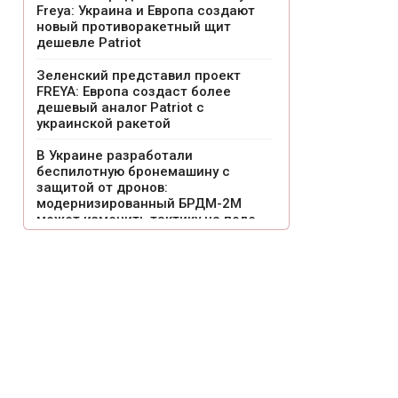
Freya: Украина и Европа создают
новый противоракетный щит
дешевле Patriot
Зеленский представил проект
FREYA: Европа создаст более
дешевый аналог Patriot с
украинской ракетой
В Украине разработали
беспилотную бронемашину с
защитой от дронов:
модернизированный БРДМ-2М
может изменить тактику на поле
боя