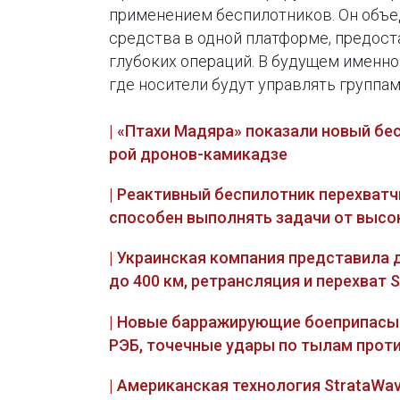
применением беспилотников. Он объед
средства в одной платформе, предост
глубоких операций. В будущем именно
где носители будут управлять группа
| «Птахи Мадяра» показали новый бе
рой дронов-камикадзе
| Реактивный беспилотник перехватч
способен выполнять задачи от высо
| Украинская компания представила 
до 400 км, ретрансляция и перехват 
| Новые барражирующие боеприпасы 
РЭБ, точечные удары по тылам прот
| Американская технология StrataW