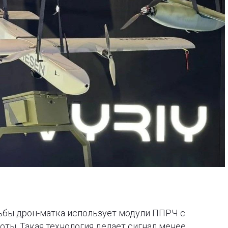
ьбы дрон-матка использует модули ППРЧ с
ты. Такая технология делает сигнал менее