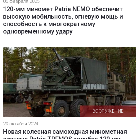
06 февраля 2025
120-мм миномет Patria NEMO обеспечит
высокую мобильность, огневую мощь и
способность к многократному
одновременному удару
ВООРУЖЕНИЕ
29 октября 2024
Новая колесная самоходная минометная
система Patria TREMOS калибра 120 мм,