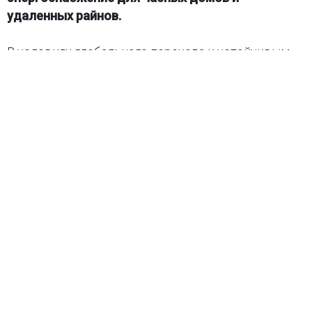
Турбина Idénergie с ротором Дарье
вырабатывает до 12 кВт·ч в день, безопасна для
водной фауны и проста в установке. Автономное
энергоснабжение для часных домов и
удаленных райнов.
В условиях глобального перехода к устойчивым
источникам энергии особую роль играют
технологии, которые позволяют получать
электричество без разрушительных последствий
для природы. Солнечные и ветровые