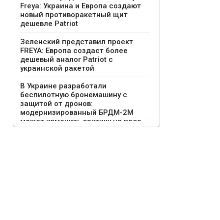
Freya: Украина и Европа создают
новый противоракетный щит
дешевле Patriot
Зеленский представил проект
FREYA: Европа создаст более
дешевый аналог Patriot с
украинской ракетой
В Украине разработали
беспилотную бронемашину с
защитой от дронов:
модернизированный БРДМ-2М
может изменить тактику на поле
боя