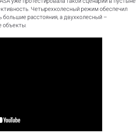
ASA уже протестировала такой сценарий в пустыне
ективность. Четырехколесный режим обеспечил
 большие расстояния, а двухколесный –
 объекты.