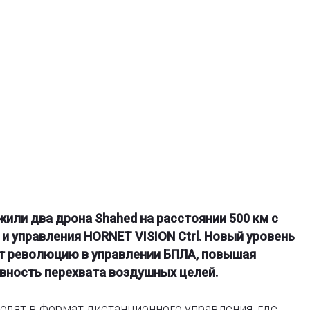
или два дрона Shahed на расстоянии 500 км с
 управления HORNET VISION Ctrl. Новый уровень
т революцию в управлении БПЛА, повышая
вность перехвата воздушных целей.
одят в формат дистанционного управления, где