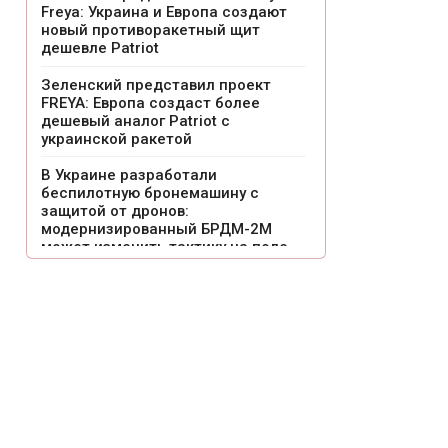
Freya: Украина и Европа создают
новый противоракетный щит
дешевле Patriot
Зеленский представил проект
FREYA: Европа создаст более
дешевый аналог Patriot с
украинской ракетой
В Украине разработали
беспилотную бронемашину с
защитой от дронов:
модернизированный БРДМ-2М
может изменить тактику на поле
боя