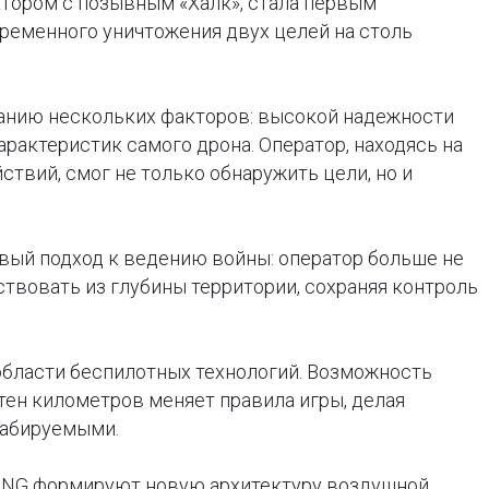
атором с позывным «Халк», стала первым
еменного уничтожения двух целей на столь
танию нескольких факторов: высокой надежности
характеристик самого дрона. Оператор, находясь на
ствий, смог не только обнаружить цели, но и
вый подход к ведению войны: оператор больше не
ствовать из глубины территории, сохраняя контроль
области беспилотных технологий. Возможность
тен километров меняет правила игры, делая
табируемыми.
STING формируют новую архитектуру воздушной