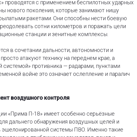
с» проводятся с применением беспилотных ударных
роны нового поколения, которые занимают нишу
рылатыми ракетами. Они способны нести боевую
преодолевать сотни километров и поражать цели
ационные станции и зенитные комплексы.
ется в сочетании дальности, автономности и
просто атакуют технику на переднем крае, а
й системой» противника — радарами, пунктами
еменной войне это означает ослепление и паралич
мент воздушного контроля
ии «Прима П-18» имеет особенно серьёзные
для дальнего обнаружения воздушных целей и
в эшелонированной системы ПВО. Именно такие