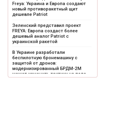
Freya: Украина и Европа создают
новый противоракетный щит
дешевле Patriot
Зеленский представил проект
FREYA: Европа создаст более
дешевый аналог Patriot с
украинской ракетой
В Украине разработали
беспилотную бронемашину с
защитой от дронов:
модернизированный БРДМ-2М
может изменить тактику на поле
боя