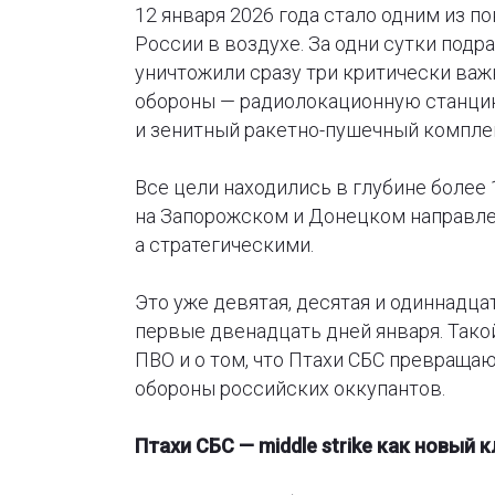
12 января 2026 года стало одним из п
России в воздухе. За одни сутки под
уничтожили сразу три критически ва
обороны — радиолокационную станцию
и зенитный ракетно-пушечный комплек
Все цели находились в глубине более
на Запорожском и Донецком направлен
а стратегическими.
Это уже девятая, десятая и одиннадц
первые двенадцать дней января. Тако
ПВО и о том, что Птахи СБС превраща
обороны российских оккупантов.
Птахи СБС — middle strike как новый 