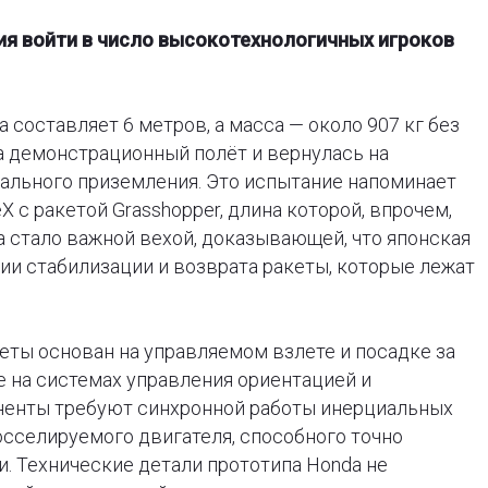
ия войти в число высокотехнологичных игроков
 составляет 6 метров, а масса — около 907 кг без
а демонстрационный полёт и вернулась на
ального приземления. Это испытание напоминает
с ракетой Grasshopper, длина которой, впрочем,
 стало важной вехой, доказывающей, что японская
и стабилизации и возврата ракеты, которые лежат
ты основан на управляемом взлете и посадке за
же на системах управления ориентацией и
оненты требуют синхронной работы инерциальных
осселируемого двигателя, способного точно
и. Технические детали прототипа Honda не