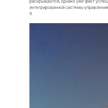
раскрываются, однако уже факт успеш
интегрированной системы управления, 
9.