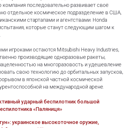
р компания последовательно развивает своё
ано отдельное космическое подразделение в США,
иканскими стартапами и агентствами. Honda
испытания, которые станут следующим шагом к
.
и игроками остаются Mitsubishi Heavy Industries,
ественно производящие одноразовые ракеты,
нацеленностью на многоразовость и удешевление
ровать свою технологию до орбитальных запусков,
рорывом в японской частной космической
курентоспособной на международной арене.
активный ударный беспилотник большой
беспилотника «Паляниця»
тун»: украинское высокоточное оружие,