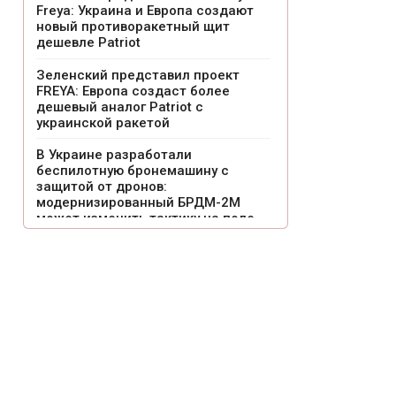
Freya: Украина и Европа создают
новый противоракетный щит
дешевле Patriot
Зеленский представил проект
FREYA: Европа создаст более
дешевый аналог Patriot с
украинской ракетой
В Украине разработали
беспилотную бронемашину с
защитой от дронов:
модернизированный БРДМ-2М
может изменить тактику на поле
боя