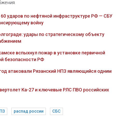
бжения.
160 ударов по нефтяной инфраструктуре РФ — СБУ
нансирующему войну
олгограде: удары по стратегическому объекту
набжением
камске вспыхнул пожар в установке первичной
ой безопасности РФ
а год атаковали Рязанский НПЗ являющийся одним
 вертолет Ка-27 и ключевые РЛС ПВО российских
ПЗ
распад россии
СБС