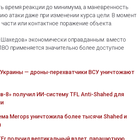
ть время реакции до минимума, а маневренность
ю атаки даже при изменении курса цели. В момент
части или контактное поражение объекта.
 «Шахедов» экономически оправданным: вместо
ПВО применяется значительно более доступное
 Украины — дроны-перехватчики ВСУ уничтожают
в-8» получил ИИ-систему TFL Anti-Shahed для
ли
тема Merops уничтожила более тысячи Shahed и
ы
TEr получил вертикальный взлет, парашютную