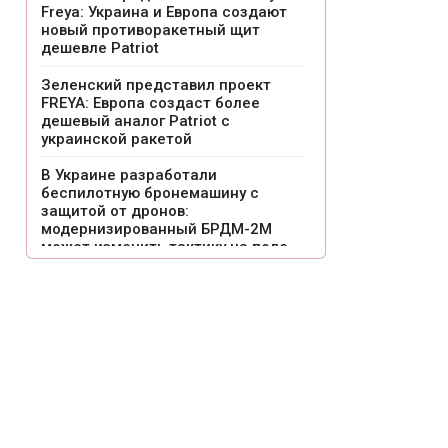
Freya: Украина и Европа создают
новый противоракетный щит
дешевле Patriot
Зеленский представил проект
FREYA: Европа создаст более
дешевый аналог Patriot с
украинской ракетой
В Украине разработали
беспилотную бронемашину с
защитой от дронов:
модернизированный БРДМ-2М
может изменить тактику на поле
боя