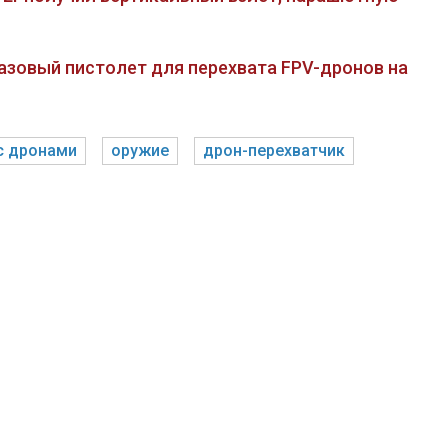
разовый пистолет для перехвата FPV-дронов на
с дронами
оружие
дрон-перехватчик