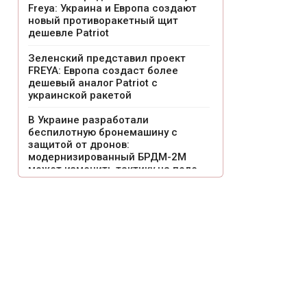
Freya: Украина и Европа создают
новый противоракетный щит
дешевле Patriot
Зеленский представил проект
FREYA: Европа создаст более
дешевый аналог Patriot с
украинской ракетой
В Украине разработали
беспилотную бронемашину с
защитой от дронов:
модернизированный БРДМ-2М
может изменить тактику на поле
боя