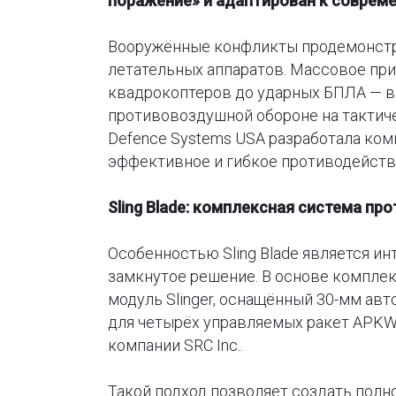
поражение» и адаптирован к совреме
Вооружённые конфликты продемонстр
летательных аппаратов. Массовое пр
квадрокоптеров до ударных БПЛА — в
противовоздушной обороне на тактиче
Defence Systems USA разработала комп
эффективное и гибкое противодейств
Sling Blade: комплексная система п
Особенностью Sling Blade является и
замкнутое решение. В основе компле
модуль Slinger, оснащённый 30-мм ав
для четырёх управляемых ракет APKW
компании SRC Inc..
Такой подход позволяет создать полн