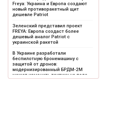
Freya: Украина и Европа создают
новый противоракетный щит
дешевле Patriot
Зеленский представил проект
FREYA: Европа создаст более
дешевый аналог Patriot с
украинской ракетой
В Украине разработали
беспилотную бронемашину с
защитой от дронов:
модернизированный БРДМ-2М
может изменить тактику на поле
боя