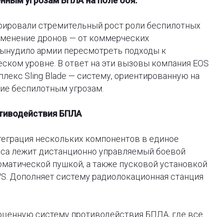
нным угрозам БПЛА на поле боя.
ировали стремительный рост роли беспилотных
именение дронов — от коммерческих
ынудило армии пересмотреть подходы к
ском уровне. В ответ на эти вызовы компания EOS
лекс Sling Blade — систему, ориентированную на
ие беспилотным угрозам.
ротиводействия БПЛА
нтеграция нескольких компонентов в единое
кса лежит дистанционно управляемый боевой
томатической пушкой, а также пусковой установкой
S. Дополняет систему радиолокационная станция
оценную систему противодействия БПЛА, где все