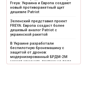
Freya: Украина и Европа создают
новый противоракетный щит
дешевле Patriot
Зеленский представил проект
FREYA: Европа создаст более
дешевый аналог Patriot с
украинской ракетой
В Украине разработали
беспилотную бронемашину с
защитой от дронов:
модернизированный БРДМ-2М
может изменить тактику на поле
боя