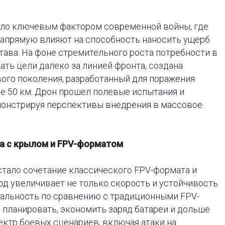
ало ключевым фактором современной войны, где
напрямую влияют на способность наносить ущерб
тава. На фоне стремительного роста потребности в
ать цели далеко за линией фронта, создана
ого поколения, разработанный для поражения
е 50 км. Дрон прошел полевые испытания и
монстрируя перспективы внедрения в массовое
ма с крылом и FPV-форматом
стало сочетание классического FPV-формата и
од увеличивает не только скорость и устойчивость
дальность по сравнению с традиционными FPV-
н планировать, экономить заряд батареи и дольше
ектр боевых сценариев, включая атаки на