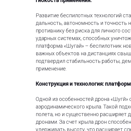
гибкость применения.
Развитие беспилотных технологий ст
дальность, автономность и точность 
противнику без риска для личного сос
ударных системах, способных уничтож
платформа «Шугай»
–
беспилотник нов
важных объектов на дистанциях свыш
подтвердил стабильность работы, де
применение.
Конструкция и технология: платфор
Одной из особенностей дрона «Шугй» 
аэродинамического крыла. Такой подх
полета, но и существенно расширяет 
дронами. За счет крыла дрон способе
удерживать высоту, что расширяет сп