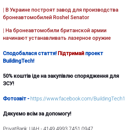
| В Украине построят завод для производства
бронеавтомобилей Roshel Senator
| На бронеавтомобили британской армии
начинают устанавливать лазерное оружие
Сподобалася стаття!
Підтримай
проект
BuildingTech!
50% коштів іде на закупівлю спорядження для
ЗСУ!
Фотозвіт -
https://www.facebook.com/BuildingTech1
Дякуємо всім за допомогу!
PrivatBank: UAH - 4149 4993 7451 0947