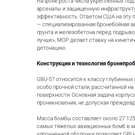
На фоне роста числа укреплённых по
арсеналы и защищённую инфраструкт
эффективность. Ответом США на эту пр
— специализированная бронебойная а
грунта и железобетона перед подрыво
лучше», MOP делает ставку на кинети
детонацию.
Конструкция и технология бронепро
GBU-57 относится к классу глубинных
особо прочной стали, рассчитанной н
поверхности. Основная задача корпус
проникновения, не допуская преждев
Масса бомбы составляет около 27 125 
самых тяжёлых авиационных бомб в ми
упрочнённой оболочки позволяет GBU-