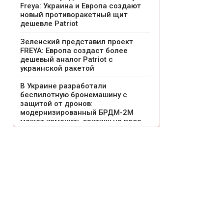
Freya: Украина и Европа создают
новый противоракетный щит
дешевле Patriot
Зеленский представил проект
FREYA: Европа создаст более
дешевый аналог Patriot с
украинской ракетой
В Украине разработали
беспилотную бронемашину с
защитой от дронов:
модернизированный БРДМ-2М
может изменить тактику на поле
боя