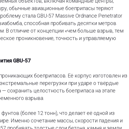
дземных объектов, включая командные центры,
уру, обычные авиационные боеприпасы теряют
облему стала GBU-57 Massive Ordnance Penetrator
виабомба, способная пробивать десятки метров
м. В отличие от концепции «чем больше взрыв, тем
ческое проникновение, точность и управляемую
бития GBU-57
 проникающих боеприпасов. Её корпус изготовлен из
а экстремальные перегрузки при ударе о твёрдые
а — сохранить целостность боеприпаса на этапе
ременного взрыва.
фунтов (более 12 тонн), что делает её одной из
ре. Именно сочетание массы, скорости падения и
57 пробивать толстые слои бетона, камня и земли,