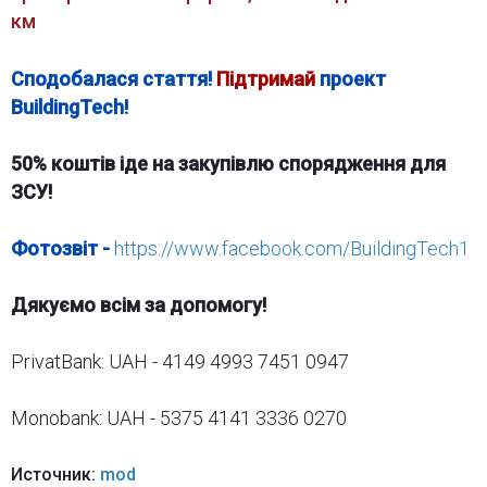
км
Сподобалася стаття!
Підтримай
проект
BuildingTech!
50% коштів іде на закупівлю спорядження для
ЗСУ!
Фотозвіт -
https://www.facebook.com/BuildingTech1
Дякуємо всім за допомогу!
PrivatBank: UAH - 4149 4993 7451 0947
Monobank: UAH - 5375 4141 3336 0270
Источник:
mod